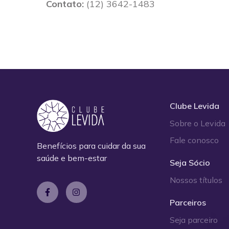
Contato:
(12) 3642-1483
Clube Levida
Sobre o Levida
Fale conosco
Benefícios para cuidar da sua
saúde e bem-estar
Seja Sócio
Nossos títulos
Parceiros
Seja parceiro