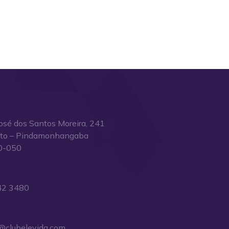
osé dos Santos Moreira, 241
ito – Pindamonhangaba
0-050
42 3480
@clubelevida.com