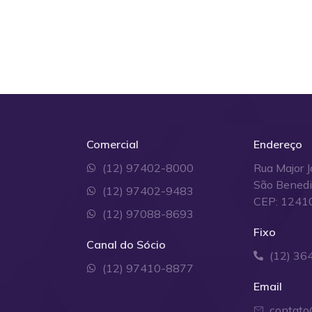
Comercial
Endereço
(12) 97402-8000
Rua Major J
São Bened
(12) 97402-9483
CEP: 1241
(12) 97088-8693
Fixo
Canal do Sócio
(12) 36
(12) 97410-8877
Email
contato