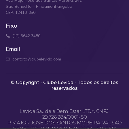
Rua Major José dos Santos Moreira, 241
São Benedito – Pindamonhangaba
CEP: 12410-050
Fixo
(12) 3642 3480
Email
contato@clubelevida.com
© Copyright - Clube Levida - Todos os direitos
reservados​
Levida Saude e Bem Estar LTDA CNPJ:
29.726.284/0001-80
R MAJOR JOSE DOS SANTOS MOREIRA, 241, SAO
BENEDITO, PINDAMONHANGABA - SP, CEP: