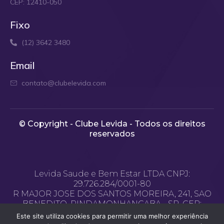
CEP: 12410-050
Fixo
(12) 3642 3480
Email
contato@clubelevida.com
© Copyright - Clube Levida - Todos os direitos
reservados​
Levida Saude e Bem Estar LTDA CNPJ:
29.726.284/0001-80
R MAJOR JOSE DOS SANTOS MOREIRA, 241, SAO
BENEDITO, PINDAMONHANGABA - SP, CEP:
12.400-970
Este site utiliza cookies para permitir uma melhor experiência
Email de contato: contato@clubelevida.com