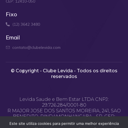
CEP: 12410-050
Fixo
(12) 3642 3480
Email
contato@clubelevida.com
© Copyright - Clube Levida - Todos os direitos
reservados​
Levida Saude e Bem Estar LTDA CNPJ:
29.726.284/0001-80
R MAJOR JOSE DOS SANTOS MOREIRA, 241, SAO
BENEDITO, PINDAMONHANGABA - SP, CEP:
12.400-970
Este site utiliza cookies para permitir uma melhor experiência
Email de contato: contato@clubelevida.com