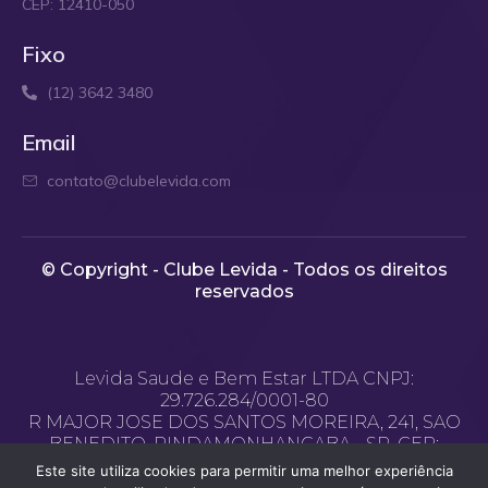
CEP: 12410-050
Fixo
(12) 3642 3480
Email
contato@clubelevida.com
© Copyright - Clube Levida - Todos os direitos
reservados​
Levida Saude e Bem Estar LTDA CNPJ:
29.726.284/0001-80
R MAJOR JOSE DOS SANTOS MOREIRA, 241, SAO
BENEDITO, PINDAMONHANGABA - SP, CEP:
12.400-970
Este site utiliza cookies para permitir uma melhor experiência
Email de contato: contato@clubelevida.com