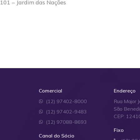
 101 – Jardim das Nações
Comercial
Endereço
(12) 97402-8000
Rua Major J
São Bened
(12) 97402-9483
CEP: 1241
(12) 97088-8693
Fixo
Canal do Sócio