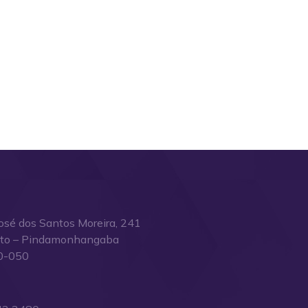
osé dos Santos Moreira, 241
ito – Pindamonhangaba
0-050