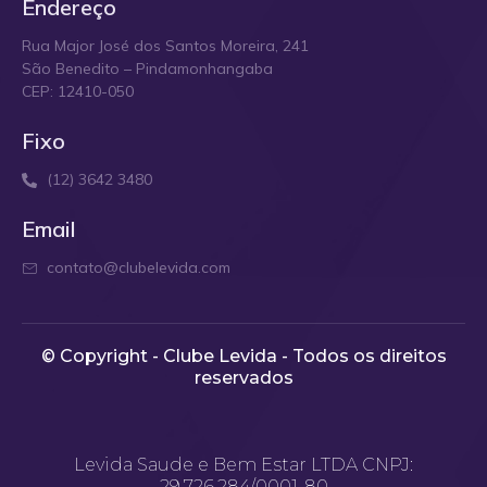
Endereço
Rua Major José dos Santos Moreira, 241
São Benedito – Pindamonhangaba
CEP: 12410-050
Fixo
(12) 3642 3480
Email
contato@clubelevida.com
© Copyright - Clube Levida - Todos os direitos
reservados​
Levida Saude e Bem Estar LTDA CNPJ:
29.726.284/0001-80