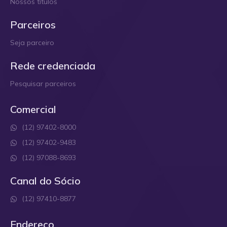
Nossos títulos
Parceiros
Seja parceiro
Rede credenciada
Pesquisar parceiros
Comercial
(12) 97402-8000
(12) 97402-9483
(12) 97088-8693
Canal do Sócio
(12) 97410-8877
Endereço