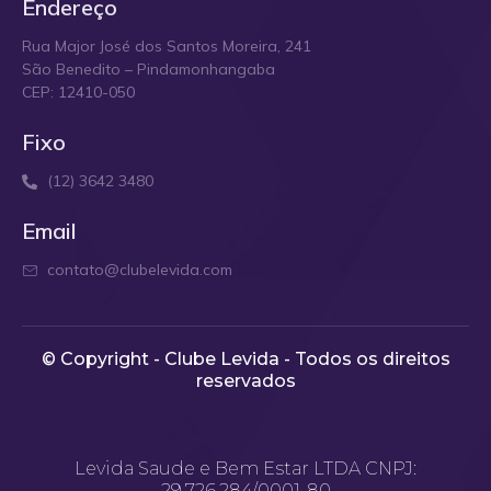
Endereço
Rua Major José dos Santos Moreira, 241
São Benedito – Pindamonhangaba
CEP: 12410-050
Fixo
(12) 3642 3480
Email
contato@clubelevida.com
© Copyright - Clube Levida - Todos os direitos
reservados​
Levida Saude e Bem Estar LTDA CNPJ:
29.726.284/0001-80