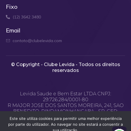
Fixo
(12) 3642 3480
Email
contato@clubelevida.com
© Copyright - Clube Levida - Todos os direitos
reservados​
Levida Saude e Bem Estar LTDA CNPJ:
29.726.284/0001-80
R MAJOR JOSE DOS SANTOS MOREIRA, 241, SAO
BENEDITO, PINDAMONHANGABA - SP, CEP:
12.400-970
Este site utiliza cookies para permitir uma melhor experiência
Email de contato: contato@clubelevida.com
por parte do utilizador. Ao navegar no site estará a consentir a
sua utilização.