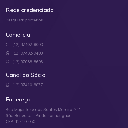
Rede credenciada
Pesquisar parceiros
Comercial
(12) 97402-8000
(12) 97402-9483
(12) 97088-8693
Canal do Sócio
(12) 97410-8877
Endereço
Rua Major José dos Santos Moreira, 241
São Benedito – Pindamonhangaba
CEP: 12410-050