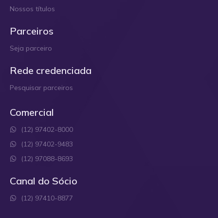
Nossos títulos
Parceiros
Seja parceiro
Rede credenciada
Pesquisar parceiros
Comercial
(12) 97402-8000
(12) 97402-9483
(12) 97088-8693
Canal do Sócio
(12) 97410-8877