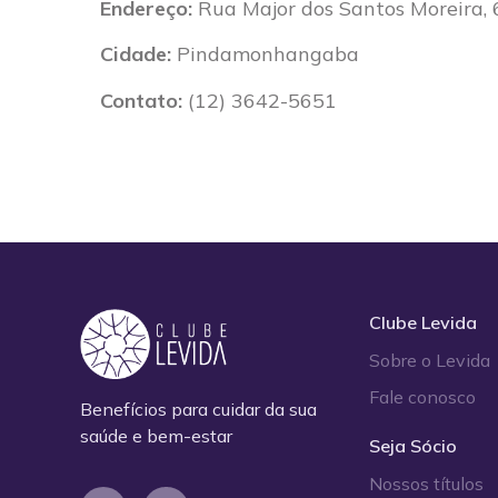
Endereço:
Rua Major dos Santos Moreira, 
Cidade:
Pindamonhangaba
Contato:
(12) 3642-5651
Clube Levida
Sobre o Levida
Fale conosco
Benefícios para cuidar da sua
saúde e bem-estar
Seja Sócio
Nossos títulos