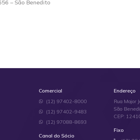
656 – São Benedito
Comercial
Endereço
(12) 97402-8000
Rua Major J
São Bened
(12) 97402-9483
CEP: 1241
(12) 97088-8693
Fixo
Canal do Sócio