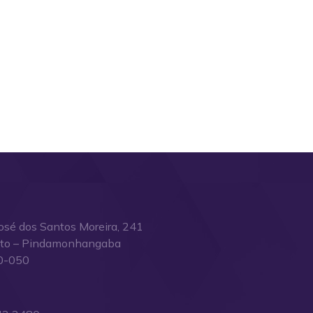
osé dos Santos Moreira, 241
ito – Pindamonhangaba
0-050