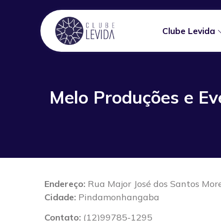
Clube Levida
Melo Produções e Ev
Endereço:
Rua Major José dos Santos More
Cidade:
Pindamonhangaba
Contato:
(12)99785-1295