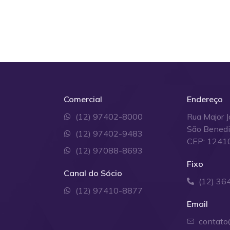
Comercial
Endereço
(12) 97402-8000
Rua Major J
São Bened
(12) 97402-9483
CEP: 1241
(12) 97088-8693
Fixo
Canal do Sócio
(12) 36
(12) 97410-8877
Email
contato