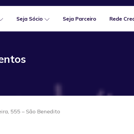
Seja Sócio
Seja Parceiro
Rede Cre
entos
ira, 555 – São Benedito