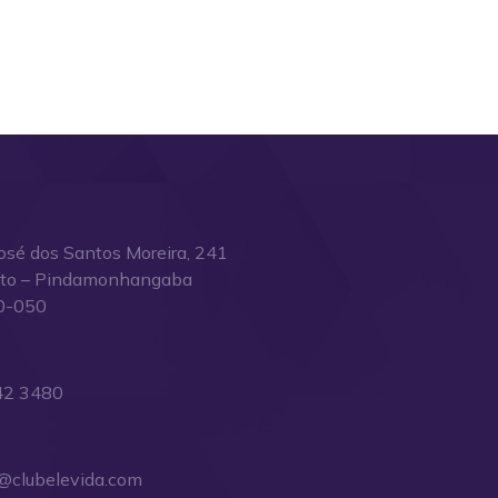
osé dos Santos Moreira, 241
ito – Pindamonhangaba
0-050
42 3480
@clubelevida.com