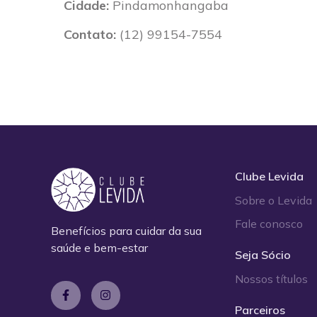
Cidade:
Pindamonhangaba
Contato:
(12) 99154-7554
Clube Levida
Sobre o Levida
Fale conosco
Benefícios para cuidar da sua
saúde e bem-estar
Seja Sócio
Nossos títulos
Parceiros