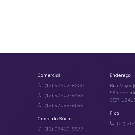
Comercial
Endereço
(12) 97402-8000
Rua Major J
São Bened
(12) 97402-9483
CEP: 1241
(12) 97088-8693
Fixo
Canal do Sócio
(12) 36
(12) 97410-8877