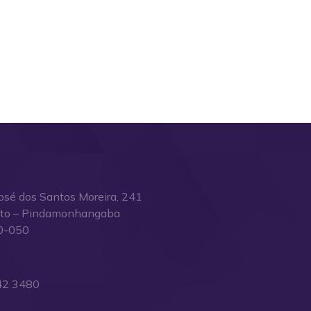
osé dos Santos Moreira, 241
ito – Pindamonhangaba
0-050
42 3480