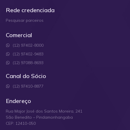
Rede credenciada
Pesquisar parceiros
Comercial
(12) 97402-8000
(12) 97402-9483
(12) 97088-8693
Canal do Sócio
(12) 97410-8877
Endereço
Rua Major José dos Santos Moreira, 241
São Benedito – Pindamonhangaba
CEP: 12410-050