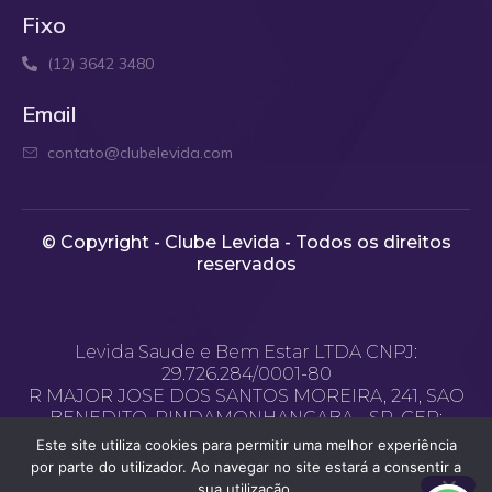
Fixo
(12) 3642 3480
Email
contato@clubelevida.com
© Copyright - Clube Levida - Todos os direitos
reservados​
Levida Saude e Bem Estar LTDA CNPJ:
29.726.284/0001-80
R MAJOR JOSE DOS SANTOS MOREIRA, 241, SAO
BENEDITO, PINDAMONHANGABA - SP, CEP:
12.400-970
Este site utiliza cookies para permitir uma melhor experiência
Email de contato: contato@clubelevida.com
por parte do utilizador. Ao navegar no site estará a consentir a
sua utilização.