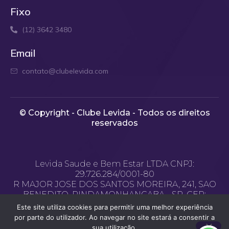
Fixo
(12) 3642 3480
Email
contato@clubelevida.com
© Copyright - Clube Levida - Todos os direitos
reservados​
Levida Saude e Bem Estar LTDA CNPJ:
29.726.284/0001-80
R MAJOR JOSE DOS SANTOS MOREIRA, 241, SAO
BENEDITO, PINDAMONHANGABA - SP, CEP:
12.400-970
Este site utiliza cookies para permitir uma melhor experiência
Email de contato: contato@clubelevida.com
por parte do utilizador. Ao navegar no site estará a consentir a
sua utilização.