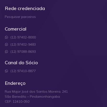
Rede credenciada
Pesquisar parceiros
Comercial
(12) 97402-8000
(12) 97402-9483
(12) 97088-8693
Canal do Sócio
(12) 97410-8877
Endereço
Rua Major José dos Santos Moreira, 241
São Benedito – Pindamonhangaba
CEP: 12410-050