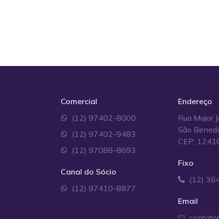
Comercial
Endereço
(12) 97402-8000
Rua Major J
São Bened
(12) 97402-9483
CEP: 1241
(12) 97088-8693
Fixo
Canal do Sócio
(12) 36
(12) 97410-8877
Email
contato