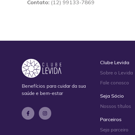
Contato:
(12) 99133-7869
Clube Levida
Sobre o Levida
Fale conosco
Benefícios para cuidar da sua
saúde e bem-estar
Seja Sócio
Nossos títulos
Parceiros
Seja parceiro