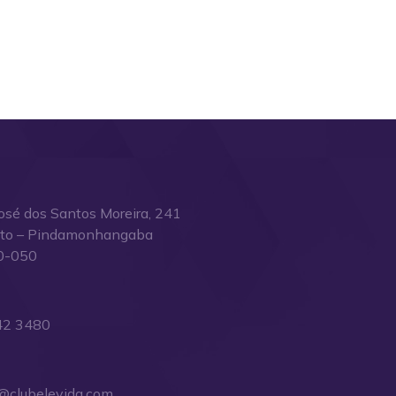
osé dos Santos Moreira, 241
ito – Pindamonhangaba
0-050
42 3480
@clubelevida.com