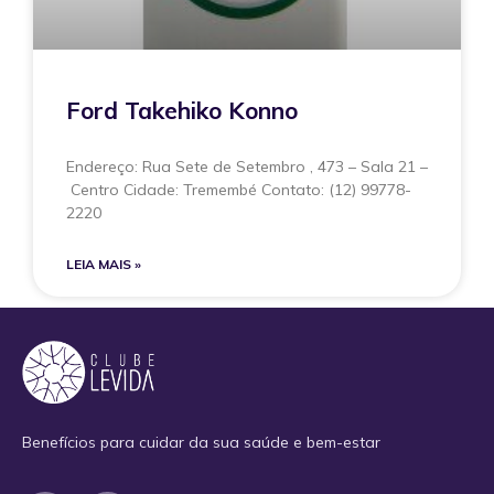
Ford Takehiko Konno
Endereço: Rua Sete de Setembro , 473 – Sala 21 –
Centro Cidade: Tremembé Contato: (12) 99778-
2220
LEIA MAIS »
Benefícios para cuidar da sua saúde e bem-estar