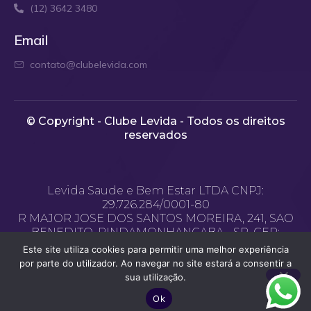
(12) 3642 3480
Email
contato@clubelevida.com
© Copyright - Clube Levida - Todos os direitos
reservados​
Levida Saude e Bem Estar LTDA CNPJ:
29.726.284/0001-80
R MAJOR JOSE DOS SANTOS MOREIRA, 241, SAO
BENEDITO, PINDAMONHANGABA - SP, CEP:
12.400-970
Este site utiliza cookies para permitir uma melhor experiência
Email de contato: contato@clubelevida.com
por parte do utilizador. Ao navegar no site estará a consentir a
sua utilização.
Desenvolvido pela
Agência Provoca
Ok