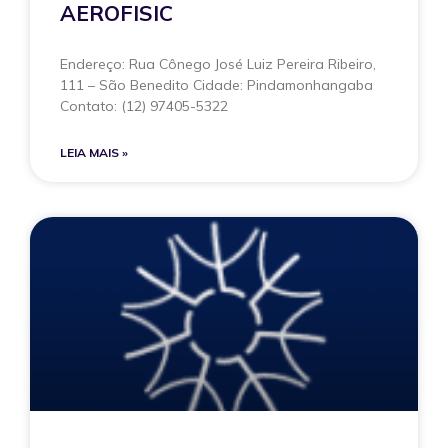
AEROFISIC
Endereço: Rua Cônego José Luiz Pereira Ribeiro,
111 – São Benedito Cidade: Pindamonhangaba
Contato: (12) 97405-5322
LEIA MAIS »