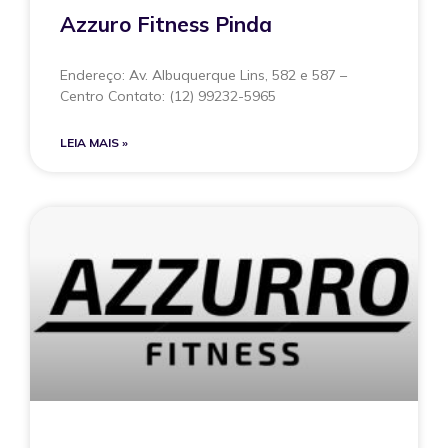
Azzuro Fitness Pinda
Endereço: Av. Albuquerque Lins, 582 e 587 –
Centro Contato: (12) 99232-5965
LEIA MAIS »