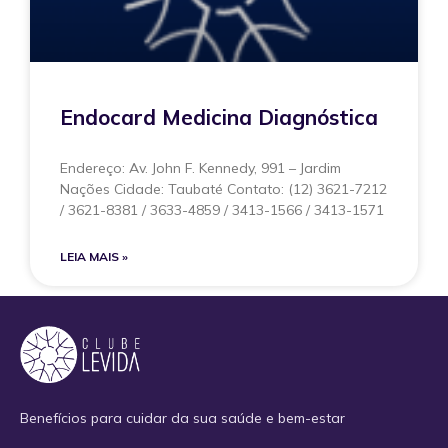
Endocard Medicina Diagnóstica
Endereço: Av. John F. Kennedy, 991 – Jardim
Nações Cidade: Taubaté Contato: (12) 3621-7212
/ 3621-8381 / 3633-4859 / 3413-1566 / 3413-1571
LEIA MAIS »
Benefícios para cuidar da sua saúde e bem-estar