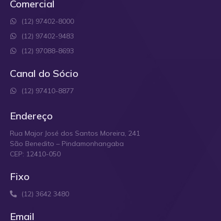
Comercial
(12) 97402-8000
(12) 97402-9483
(12) 97088-8693
Canal do Sócio
(12) 97410-8877
Endereço
Rua Major José dos Santos Moreira, 241
São Benedito – Pindamonhangaba
CEP: 12410-050
Fixo
(12) 3642 3480
Email